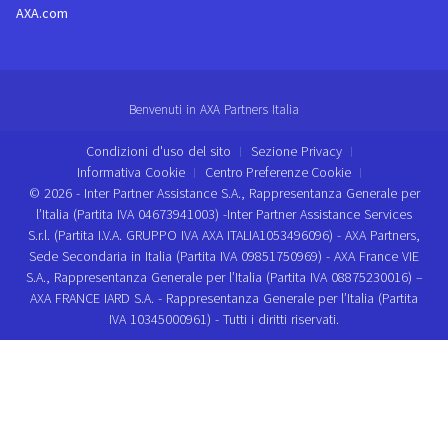
AXA.com
Benvenuti in AXA Partners Italia
Condizioni d'uso del sito
Sezione Privacy
Informativa Cookie
Centro Preferenze Cookie
© 2026 - Inter Partner Assistance S.A., Rappresentanza Generale per
l’Italia (Partita IVA 04673941003) -Inter Partner Assistance Services
S.r.l. (Partita I.V.A. GRUPPO IVA AXA ITALIA1053496096) - AXA Partners,
Sede Secondaria in Italia (Partita IVA 09851750969) - AXA France VIE
S.A., Rappresentanza Generale per l’Italia (Partita IVA 08875230016) –
AXA FRANCE IARD S.A. - Rappresentanza Generale per l’Italia (Partita
IVA 10345000961) - Tutti i diritti riservati.