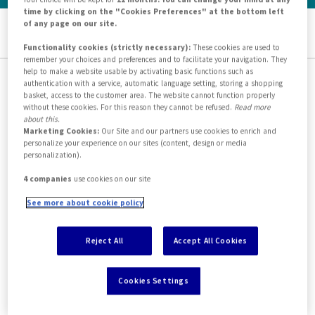
time by clicking on the "Cookies Preferences" at the bottom left
of any page on our site.
EN
IT
Functionality cookies (strictly necessary):
These cookies are used to
remember your choices and preferences and to facilitate your navigation. They
help to make a website usable by activating basic functions such as
authentication with a service, automatic language setting, storing a shopping
basket, access to the customer area. The website cannot function properly
Pagina non trovata
without these cookies. For this reason they cannot be refused.
Read more
about this.
Marketing Cookies:
Our Site and our partners use cookies to enrich and
La pagina che stai cercando è stata rimossa, rinominata
personalize your experience on our sites (content, design or media
personalization).
o potrebbe non essere mai esistita.
4 companies
use cookies on our site
See more about cookie policy
Reject All
Accept All Cookies
Non abbiamo trovato la
pagina che cercavi, ma
Cookies Settings
potrebbe interessarti