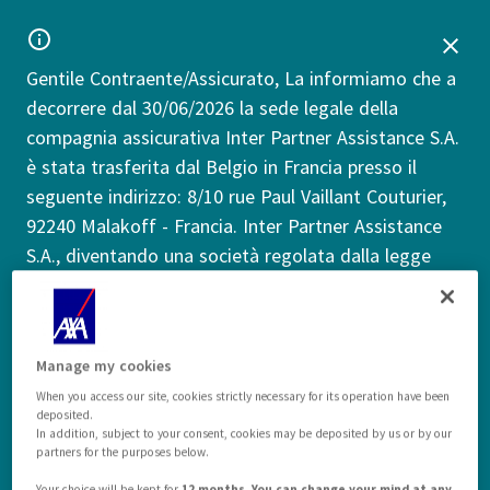
Gentile Contraente/Assicurato, La informiamo che a
decorrere dal 30/06/2026 la sede legale della
compagnia assicurativa Inter Partner Assistance S.A.
è stata trasferita dal Belgio in Francia presso il
seguente indirizzo: 8/10 rue Paul Vaillant Couturier,
92240 Malakoff - Francia. Inter Partner Assistance
S.A., diventando una società regolata dalla legge
francese, è soggetta alla supervisione assicurativa
dell'Autorité de Contrôle Prudentiel et de Résolution
("ACPR") francese. Tale trasferimento non comporta
Manage my cookies
alcun impatto nei Suoi confronti. I dati di contatto
When you access our site, cookies strictly necessary for its operation have been
in Suo possesso - inclusi i numeri di telefono - per
deposited.
richieste di informazioni, denuncia sinistri o invio
In addition, subject to your consent, cookies may be deposited by us or by our
partners for the purposes below.
reclami rimangono invariati.
Altre informazioni
Your choice will be kept for
12 months. You can change your mind at any