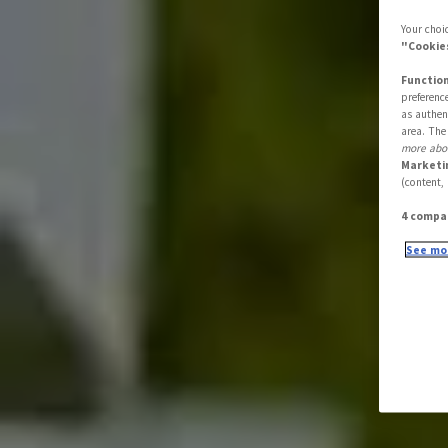
Your choic
"Cookies
Function
preferenc
as authen
area. The
more abou
Marketi
(content,
4 compa
See mor