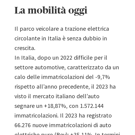
salvato
La mobilità oggi
negli
appunti!
Il parco veicolare a trazione elettrica
circolante in Italia è senza dubbio in
crescita.
In Italia, dopo un 2022 difficile per il
settore automotive, caratterizzato da un
calo delle immatricolazioni del -9,7%
rispetto all’anno precedente, il 2023 ha
visto il mercato italiano dell’auto
segnare un +18,87%, con 1.572.144
immatricolazioni. Il 2023 ha registrato
66.276 nuove immatricolazioni di auto
elettriche pure (Bev): +35,11%. In termini