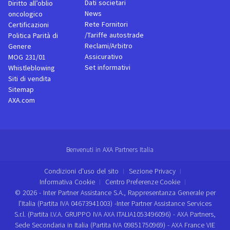
Dati societari
Diritto all’oblio
News
oncologico
Rete Fornitori
Certificazioni
/Tariffe autostrade
Politica Parità di
Reclami/Arbitro
Genere
Assicurativo
MOG 231/01
Set informativi
Whistleblowing
Siti di vendita
Sitemap
AXA.com
Benvenuti in AXA Partners Italia
Condizioni d'uso del sito
Sezione Privacy
Informativa Cookie
Centro Preferenze Cookie
© 2026 - Inter Partner Assistance S.A., Rappresentanza Generale per
l’Italia (Partita IVA 04673941003) -Inter Partner Assistance Services
S.r.l. (Partita I.V.A. GRUPPO IVA AXA ITALIA1053496096) - AXA Partners,
Sede Secondaria in Italia (Partita IVA 09851750969) - AXA France VIE