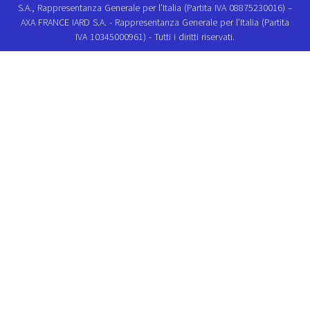
S.A., Rappresentanza Generale per l’Italia (Partita IVA 08875230016) –
AXA FRANCE IARD S.A. - Rappresentanza Generale per l’Italia (Partita
IVA 10345000961) - Tutti i diritti riservati.