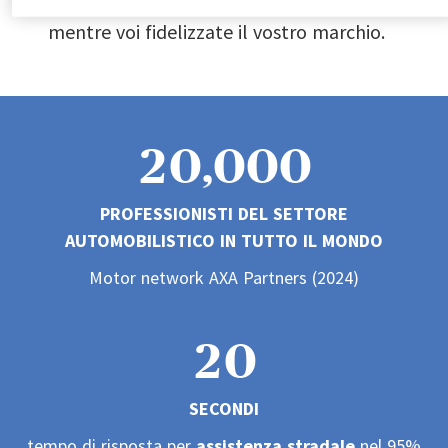
0
mentre voi fidelizzate il vostro marchio.
1
2
0
,
0
0
0
0
PROFESSIONISTI DEL SETTORE
3
1
1
1
1
AUTOMOBILISTICO IN TUTTO IL MONDO
1
Motor network AXA Partners (2024)
4
2
2
2
2
2
0
5
3
3
3
3
0
SECONDI
3
1
tempo di risposta per
assistenza stradale
nel 95%