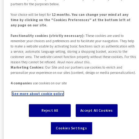
partners for the purposes below.
AXA Partners ha compreso da tempo la
Your choice will be kept for
12 months. You can change your mind at any
necessità di integrare l'assistenza
time by clicking on the "Cookies Preferences" at the bottom left of
any page on our site.
stradale assicurativa e la telematica per
Functionality cookies (strictly necessary):
These cookies are used to
garantire un approccio olistico alla
remember your choices and preferences and to facilitate your navigation. They help
to make a website usable by activating basic functions such as authentication with
protezione della mobilità. Abbiamo una
a service, automatic language setting, storing a shopping basket, access to the
customer area. The website cannot function properly without these cookies. For this
comprovata esperienza nell'assistenza
reason they cannot be refused.
Read more about this.
Marketing Cookies:
Our Site and our partners use cookies to enrich and
stradale e ora offriamo nuove soluzioni di
personalize your experience on our sites (content, design or media personalization).
mobilità come l'assistenza per le
4 companies
use cookies on our site
biciclette elettriche e l'assistenza GAP in
See more about cookie policy
caso di perdita o furto. Ma non ci
limitiamo a questo, ci spingiamo sempre
Reject All
Accept All Cookies
oltre nell'offrire nuove soluzioni. In
questo modo i vostri clienti possono
Cookies Settings
godere della libertà di circolazione,