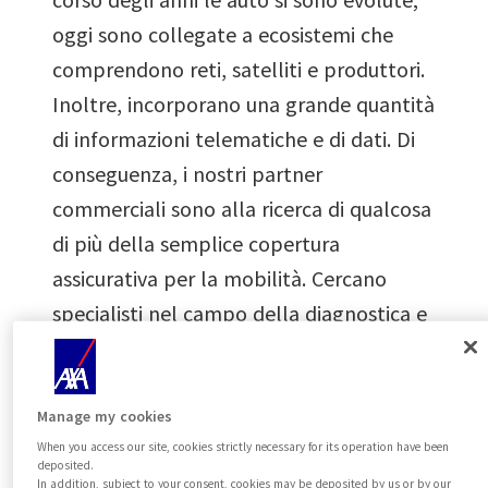
oggi sono collegate a ecosistemi che
comprendono reti, satelliti e produttori.
Inoltre, incorporano una grande quantità
di informazioni telematiche e di dati. Di
conseguenza, i nostri partner
commerciali sono alla ricerca di qualcosa
di più della semplice copertura
assicurativa per la mobilità. Cercano
specialisti nel campo della diagnostica e
della telematica in grado di gestire le
nuove evoluzioni, come le chiamate
elettroniche e le chiamate b, e i sistemi
Manage my cookies
When you access our site, cookies strictly necessary for its operation have been
di informazione integrati in tutti i tipi di
deposited.
veicoli.
In addition, subject to your consent, cookies may be deposited by us or by our