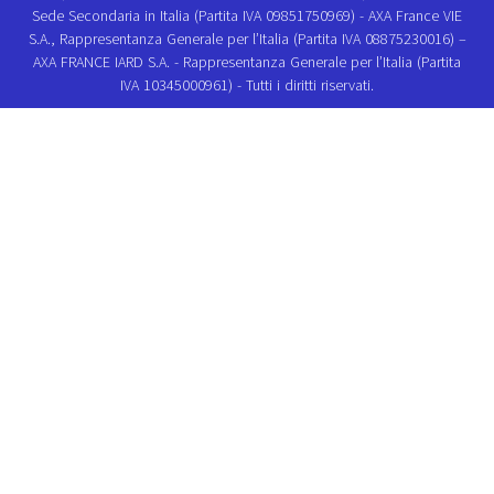
Sede Secondaria in Italia (Partita IVA 09851750969) - AXA France VIE
S.A., Rappresentanza Generale per l’Italia (Partita IVA 08875230016) –
AXA FRANCE IARD S.A. - Rappresentanza Generale per l’Italia (Partita
IVA 10345000961) - Tutti i diritti riservati.