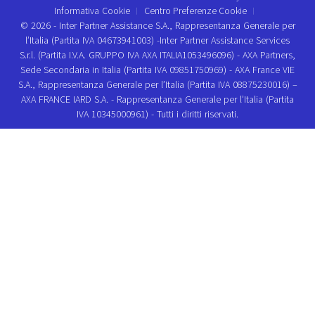
Informativa Cookie
Centro Preferenze Cookie
© 2026 - Inter Partner Assistance S.A., Rappresentanza Generale per
l’Italia (Partita IVA 04673941003) -Inter Partner Assistance Services
S.r.l. (Partita I.V.A. GRUPPO IVA AXA ITALIA1053496096) - AXA Partners,
Sede Secondaria in Italia (Partita IVA 09851750969) - AXA France VIE
S.A., Rappresentanza Generale per l’Italia (Partita IVA 08875230016) –
AXA FRANCE IARD S.A. - Rappresentanza Generale per l’Italia (Partita
IVA 10345000961) - Tutti i diritti riservati.