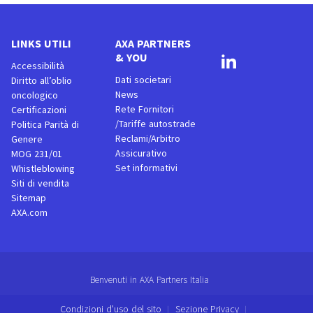
LINKS UTILI
AXA PARTNERS
& YOU
Accessibilità
Dati societari
Diritto all’oblio
News
oncologico
Rete Fornitori
Certificazioni
/Tariffe autostrade
Politica Parità di
Reclami/Arbitro
Genere
Assicurativo
MOG 231/01
Set informativi
Whistleblowing
Siti di vendita
Sitemap
AXA.com
Benvenuti in AXA Partners Italia
Condizioni d'uso del sito
Sezione Privacy