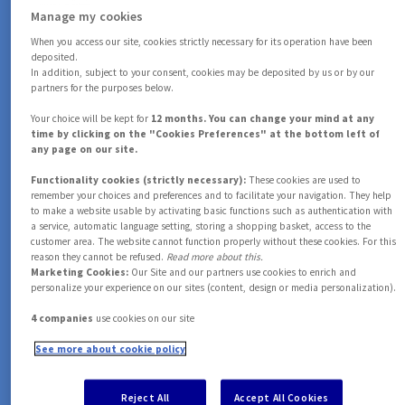
Manage my cookies
0
3
7
+
2
,
9
0
0
When you access our site, cookies strictly necessary for its operation have been
deposited.
In addition, subject to your consent, cookies may be deposited by us or by our
partners for the purposes below.
1
4
8
3
1
1
Partnerships
Your choice will be kept for
12 months. You can change your mind at any
time by clicking on the "Cookies Preferences" at the bottom left of
any page on our site.
0
2
5
+
9
,
0
0
0
4
2
2
Functionality cookies (strictly necessary):
These cookies are used to
remember your choices and preferences and to facilitate your navigation. They help
to make a website usable by activating basic functions such as authentication with
1
3
6
1
1
1
a service, automatic language setting, storing a shopping basket, access to the
Collaboratori nel mondo
5
3
3
customer area. The website cannot function properly without these cookies. For this
reason they cannot be refused.
Read more about this.
Marketing Cookies:
Our Site and our partners use cookies to enrich and
personalize your experience on our sites (content, design or media personalization).
2
4
/
7
2
2
2
6
4
4
4 companies
use cookies on our site
See more about cookie policy
3
5
8
Call center dedicati
3
3
3
7
5
5
Reject All
Accept All Cookies