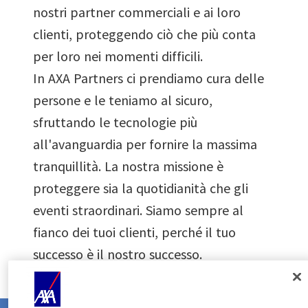
2
nostri partner commerciali e ai loro
clienti, proteggendo ciò che più conta
1
3
per loro nei momenti difficili.
In AXA Partners ci prendiamo cura delle
2
4
persone e le teniamo al sicuro,
sfruttando le tecnologie più
3
5
all'avanguardia per fornire la massima
tranquillità. La nostra missione è
0
4
proteggere sia la quotidianità che gli
6
eventi straordinari. Siamo sempre al
fianco dei tuoi clienti, perché il tuo
1
5
0
7
successo è il nostro successo.
2
6
1
8