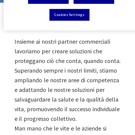
4
6
9
4
4
4
8
6
6
Cookies Settings
Il nostro Manifesto
5
7
5
5
5
9
7
7
Insieme ai nostri partner commerciali
6
8
6
6
6
lavoriamo per creare soluzioni che
8
8
proteggano ciò che conta, quando conta.
Superando sempre i nostri limiti, stiamo
7
9
7
7
7
9
9
ampliando le nostre aree di competenza
e adattando le nostre soluzioni per
8
8
8
8
salvaguardare la salute e la qualità della
vita, promuovendo il successo individuale
9
9
9
9
e il progresso collettivo.
Man mano che le vite e le aziende si