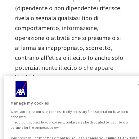
(dipendente o non dipendente) riferisce,
rivela o segnala qualsiasi tipo di
comportamento, informazione,
operazione o attività che si presume o si
afferma sia inappropriato, scorretto,
contrario all’etica o illecito (o anche solo
potenzialmente illecito o che appare
illecito).
Perché è così importante effettuare
Manage my cookies
una segnalazione?
When you access our site, cookies strictly necessary for its operation have been
deposited.
Le imprese di
AXA Partners - Italia
,
In addition, subject to your consent, cookies may be deposited by us or by our
partners for the purposes below.
dirette e coordinate da AXA Partners
Your choice will be kept for
12 months. You can change your mind at any time