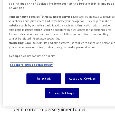
Holding S.A., confermano il proprio
by clicking on the "Cookies Preferences" at the bottom left of any page
on our site.
impegno ad agire con i più elevati
Functionality cookies (strictly necessary):
These cookies are used to remembe
standard di onestà e integrità.
your choices and preferences and to facilitate your navigation. They help to make a
website usable by activating basic functions such as authentication with a service,
Tale impegno è essenziale sia per la più
automatic language setting, storing a shopping basket, access to the customer area.
rigorosa osservanza della conformità alle
The website cannot function properly without these cookies. For this reason they
cannot be refused.
Read more about this.
leggi e ai regolamenti, sia per
Marketing Cookies:
Our Site and our partners use cookies to enrich and personali
your experience on our sites (content, design or media personalization).
conquistare e mantenere costantemente
4 companies
use cookies on our site
la fiducia dei nostri clienti, azionisti,
See more about cookie policy
dipendenti e partner commerciali.
In questo contesto,
AXA Partners -
Reject All
Accept All Cookies
Italia
s’impegna a proteggere le
persone che segnalano le violazioni, in
Cookies Settings
quanto contributo prezioso ed essenziale
per il corretto perseguimento dei