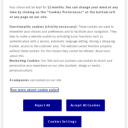
al recupero difficoltoso del mezzo o
Your choice will be kept for
12 months. You can change your mind at any
time by clicking on the "Cookies Preferences" at the bottom left
l’invio dei pezzi di ricambio. Inoltre,
of any page on our site.
tutela il cliente dalla perdita
Functionality cookies (strictly necessary):
These cookies are used to
remember your choices and preferences and to facilitate your navigation. They
pecuniaria
subita in relazione
help to make a website usable by activating basic functions such as
authentication with a service, automatic language setting, storing a shopping
all’importo dell’indennizzo non
basket, access to the customer area. The website cannot function properly
without these cookies. For this reason they cannot be refused.
Read more
coperto dall’Assicurazione principale
about this.
Marketing Cookies:
Our Site and our partners use cookies to enrich and
per l’applicazione di una Franchigia o
personalize your experience on our sites (content, design or media
di uno Scoperto.
personalization).
4 companies
use cookies on our site
Le polizze sono acquistabili solo presso
See more about cookie policy
Intermediari Assicurativi.
Reject All
Accept All Cookies
Sei registrato?
Cookies Settings