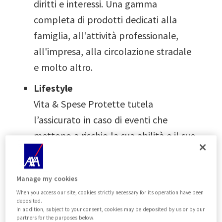
diritti e interessi. Una gamma
completa di prodotti dedicati alla
famiglia, all'attività professionale,
all'impresa, alla circolazione stradale
e molto altro.
Lifestyle
Vita & Spese Protette tutela
l’assicurato in caso di eventi che
mettono a rischio la sua abilità e il suo
reddito.
Mezzi di trasporto
Manage my cookies
La copertura completa di assistenza
When you access our site, cookies strictly necessary for its operation have been
deposited.
all’auto, alla moto o ai mezzi pesanti.
In addition, subject to your consent, cookies may be deposited by us or by our
Dal semplice traino o dépannage fino
partners for the purposes below.