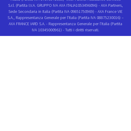
S.r.l. (Partita I.V.A. GRUPPO IVA AXA ITALIA1053496096) - AXA Partners,
Sede Secondaria in Italia (Partita IVA 09851750969) - AXA France VIE
S.A., Rappresentanza Generale per l’Italia (Partita IVA 08875230016) –
AXA FRANCE IARD S.A. - Rappresentanza Generale per l’Italia (Partita
IVA 10345000961) - Tutti i diritti riservati.