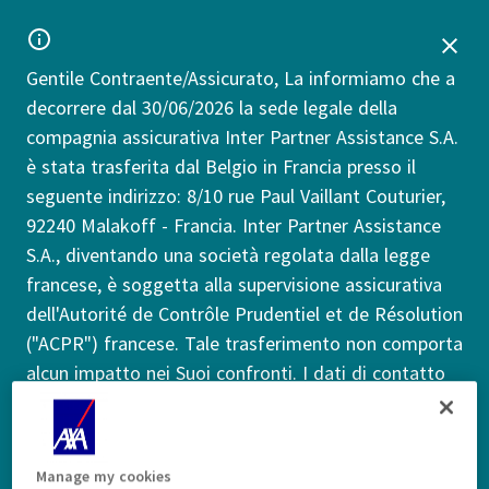
Gentile Contraente/Assicurato, La informiamo che a
decorrere dal 30/06/2026 la sede legale della
compagnia assicurativa Inter Partner Assistance S.A.
è stata trasferita dal Belgio in Francia presso il
seguente indirizzo: 8/10 rue Paul Vaillant Couturier,
92240 Malakoff - Francia. Inter Partner Assistance
S.A., diventando una società regolata dalla legge
francese, è soggetta alla supervisione assicurativa
dell'Autorité de Contrôle Prudentiel et de Résolution
("ACPR") francese. Tale trasferimento non comporta
alcun impatto nei Suoi confronti. I dati di contatto
in Suo possesso - inclusi i numeri di telefono - per
richieste di informazioni, denuncia sinistri o invio
reclami rimangono invariati.
Altre informazioni
Manage my cookies