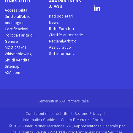
LINKS UTILI
AXA PARTNERS
& YOU
Accessibilità
Dati societari
Diritto all’oblio
News
oncologico
Rete Fornitori
Certificazioni
/Tariffe autostrade
Politica Parità di
Reclami/Arbitro
Genere
Assicurativo
MOG 231/01
Set informativi
Whistleblowing
Siti di vendita
Sitemap
AXA.com
Benvenuti in AXA Partners Italia
Condizioni d'uso del sito
Sezione Privacy
Informativa Cookie
Centro Preferenze Cookie
© 2026 - Inter Partner Assistance S.A., Rappresentanza Generale per
l’Italia (Partita IVA 04673941003) -Inter Partner Assistance Services