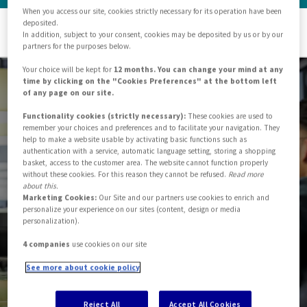
When you access our site, cookies strictly necessary for its operation have been
deposited.
EN
IT
In addition, subject to your consent, cookies may be deposited by us or by our
partners for the purposes below.
Your choice will be kept for
12 months. You can change your mind at any
time by clicking on the "Cookies Preferences" at the bottom left
of any page on our site.
Functionality cookies (strictly necessary):
These cookies are used to
remember your choices and preferences and to facilitate your navigation. They
help to make a website usable by activating basic functions such as
authentication with a service, automatic language setting, storing a shopping
basket, access to the customer area. The website cannot function properly
without these cookies. For this reason they cannot be refused.
Read more
about this.
Qualità (ISO9001:2015)
Marketing Cookies:
Our Site and our partners use cookies to enrich and
personalize your experience on our sites (content, design or media
personalization).
4 companies
use cookies on our site
See more about cookie policy
Reject All
Accept All Cookies