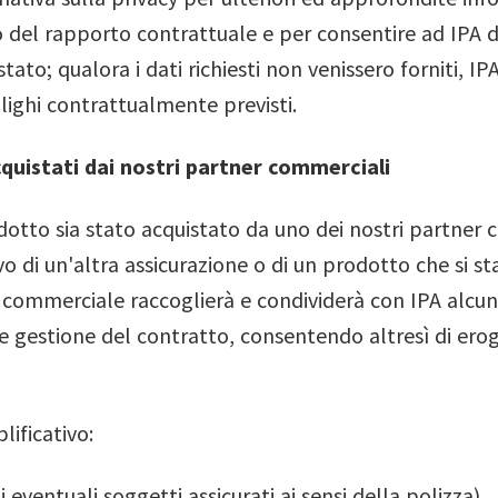
o del rapporto contrattuale e per consentire ad IPA 
tato; qualora i dati richiesti non venissero forniti, I
lighi contrattualmente previsti.
cquistati dai nostri partner commerciali
odotto sia stato acquistato da uno dei nostri partner
i un'altra assicurazione o di un prodotto che si sta
er commerciale raccoglierà e condividerà con IPA alcun
 e gestione del contratto, consentendo altresì di erog
lificativo:
eventuali soggetti assicurati ai sensi della polizza)