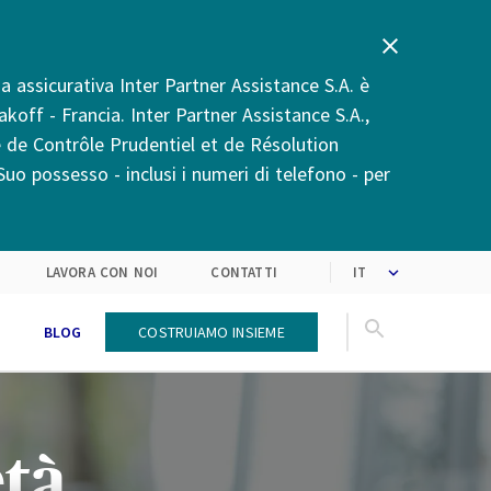
 assicurativa Inter Partner Assistance S.A. è
akoff - Francia. Inter Partner Assistance S.A.,
é de Contrôle Prudentiel et de Résolution
uo possesso - inclusi i numeri di telefono - per
Trasformiamo le aspettative
Prendiamo ispirazione dagli
ultimi trend del mercato
dei clienti in soluzioni
LAVORA CON NOI
CONTATTI
BLOG
Costruiamo insieme
età