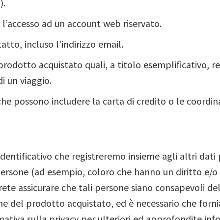
).
l’accesso ad un account web riservato.
atto, incluso l'indirizzo email.
l prodotto acquistato quali, a titolo esemplificativo, r
i un viaggio.
he possono includere la carta di credito o le coordin
o
entificativo che registreremo insieme agli altri dati 
e persone (ad esempio, coloro che hanno un diritto e/
rete assicurare che tali persone siano consapevoli del
ione del prodotto acquistato, ed è necessario che forn
mativa sulla privacy per ulteriori ed approfondite inf