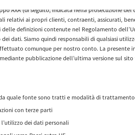
a privacy descrive come Inter Partner Assistance S.A
uppo AXA (di seguito, indicata nella prosecuzione d
li relativi ai propri clienti, contraenti, assicurati, ben
si delle definizioni contenute nel Regolamento dell’
dei dati. Siamo quindi responsabili di qualsiasi utiliz
ffettuato comunque per nostro conto. La presente i
ediante pubblicazione dell’ultima versione sul sito w
, da quale fonte sono tratti e modalità di trattamento
zioni con terze parti
’utilizzo dei dati personali