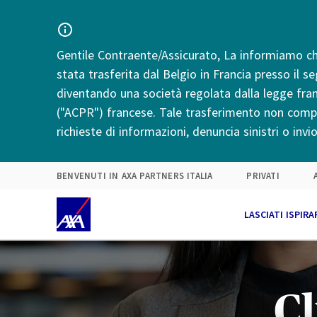
In b
Ope
Il 
In b
Cus
Lav
Gentile Contraente/Assicurato, La informiamo che
Mar
stata trasferita dal Belgio in Francia presso il s
Scegli la tua
diventando una società regolata dalla legge fran
Competenza
Chi Siamo
("ACPR") francese. Tale trasferimento non compor
soluzione
richieste di informazioni, denuncia sinistri o inv
BENVENUTI IN AXA PARTNERS ITALIA
PRIVATI
LASCIATI ISPIRA
Cl