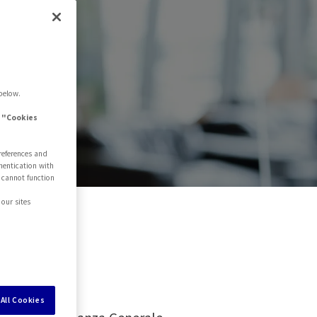
below.
e "Cookies
references and
hentication with
 cannot function
our sites
All Cookies