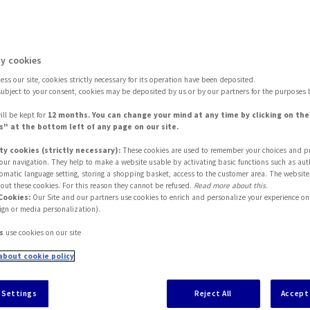
Inter Partner
y cookies
ss our site, cookies strictly necessary for its operation have been deposited.
subject to your consent, cookies may be deposited by us or by our partners for the purposes 
Assistance S.A.
ill be kept for
12 months. You can change your mind at any time by clicking on th
" at the bottom left of any page on our site.
ty cookies (strictly necessary):
These cookies are used to remember your choices and p
 your navigation. They help to make a website usable by activating basic functions such as aut
tomatic language setting, storing a shopping basket, access to the customer area. The website
out these cookies. For this reason they cannot be refused.
Read more about this.
Cookies:
Our Site and our partners use cookies to enrich and personalize your experience on 
ign or media personalization).
s
use cookies on our site
vacy
about cookie policy
 Settings
Reject All
Accept 