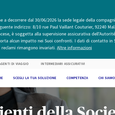
ase ai bisogni del cliente
rations
nostro DNA
ase all'area di business
tomer experience
ora con noi
 a decorrere dal 30/06/2026 la sede legale della compagnia
keting
eguente indirizzo: 8/10 rue Paul Vaillant Couturier, 92240 Mal
cese, è soggetta alla supervisione assicurativa dell'Autorit
ta alcun impatto nei Suoi confronti. I dati di contatto in S
io reclami rimangono invariati.
Altre informazioni
AGENTI DI VIAGGIO
INTERMEDIARI ASSICURATIVI
RE
SCEGLI LA TUA SOLUZIONE
COMPETENZA
CHI SIAMO
ienti della Soci