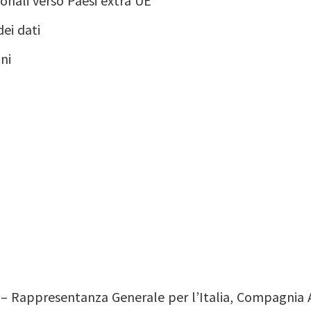
onali verso Paesi extra UE
ei dati
ni
. – Rappresentanza Generale per l’Italia, Compagnia As