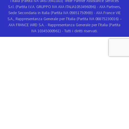
l’Italia (Partita IVA 04673941003) -Inter Partner Assistance Services
S.r.l. (Partita I.V.A. GRUPPO IVA AXA ITALIA1053496096) - AXA Partners,
Sede Secondaria in Italia (Partita IVA 09851750969) - AXA France VIE
S.A., Rappresentanza Generale per l’Italia (Partita IVA 08875230016) –
AXA FRANCE IARD S.A. - Rappresentanza Generale per l’Italia (Partita
IVA 10345000961) - Tutti i diritti riservati.