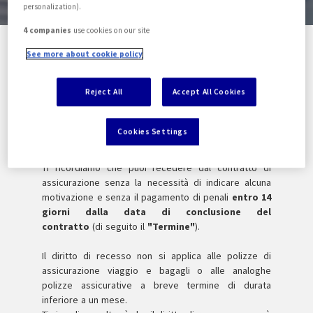
personalization).
4 companies
use cookies on our site
See more about cookie policy
1
2
3
Reject All
Accept All Cookies
Cookies Settings
Dichiarazione di recesso on line
Ti ricordiamo che puoi recedere dal contratto di
assicurazione senza la necessità di indicare alcuna
motivazione e senza il pagamento di penali
entro 14
giorni dalla data di conclusione del
contratto
(di seguito il
"Termine"
).
Il diritto di recesso non si applica alle polizze di
assicurazione viaggio e bagagli o alle analoghe
polizze assicurative a breve termine di durata
inferiore a un mese.