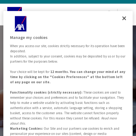
EN
IT
Manage my cookies
When you access our site, cookies strictly necessary for its operation have been
deposited.
In addition, subject to your consent, cookies may be deposited by us or by our
partners for the purposes below.
Your choice will be kept for
12 months. You can change your mind at any
Dichiarazione di
time by clicking on the "Cookies Preferences" at the bottom left
of any page on our site.
recesso on line
Functionality cookies (strictly necessary):
These cookies are used to
remember your choices and preferences and to facilitate your navigation. They
help to make a website usable by activating basic functions such as
authentication with a service, automatic language setting, storing a shopping
basket, access to the customer area. The website cannot function properly
without these cookies. For this reason they cannot be refused.
Read more
about this.
Marketing Cookies:
Our Site and our partners use cookies to enrich and
personalize your experience on our sites (content, design or media