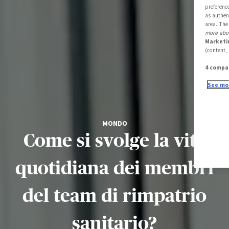
preferenc
as authen
area. The
more abou
Marketi
(content,
4 compa
See mor
MONDO
Come si svolge la vita
quotidiana dei membri
del team di rimpatrio
sanitario?