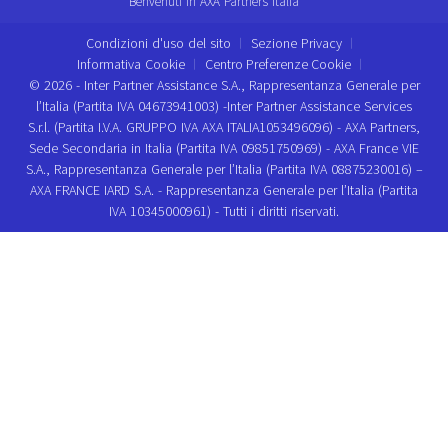
Benvenuti in AXA Partners Italia
Condizioni d'uso del sito
Sezione Privacy
Informativa Cookie
Centro Preferenze Cookie
© 2026 - Inter Partner Assistance S.A., Rappresentanza Generale per
l’Italia (Partita IVA 04673941003) -Inter Partner Assistance Services
S.r.l. (Partita I.V.A. GRUPPO IVA AXA ITALIA1053496096) - AXA Partners,
Sede Secondaria in Italia (Partita IVA 09851750969) - AXA France VIE
S.A., Rappresentanza Generale per l’Italia (Partita IVA 08875230016) –
AXA FRANCE IARD S.A. - Rappresentanza Generale per l’Italia (Partita
IVA 10345000961) - Tutti i diritti riservati.