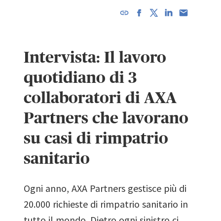
L'URL è
stato
salvato
Intervista: Il lavoro
negli
appunti!
quotidiano di 3
collaboratori di AXA
Partners che lavorano
su casi di rimpatrio
sanitario
Ogni anno, AXA Partners gestisce più di
20.000 richieste di rimpatrio sanitario in
tutto il mondo. Dietro ogni sinistro ci