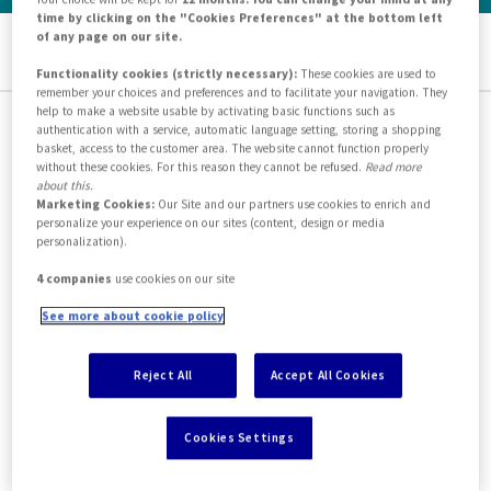
time by clicking on the "Cookies Preferences" at the bottom left
of any page on our site.
EN
IT
Functionality cookies (strictly necessary):
These cookies are used to
remember your choices and preferences and to facilitate your navigation. They
help to make a website usable by activating basic functions such as
authentication with a service, automatic language setting, storing a shopping
basket, access to the customer area. The website cannot function properly
Pagina non trovata
without these cookies. For this reason they cannot be refused.
Read more
about this.
Marketing Cookies:
Our Site and our partners use cookies to enrich and
La pagina che stai cercando è stata rimossa, rinominata
personalize your experience on our sites (content, design or media
personalization).
o potrebbe non essere mai esistita.
4 companies
use cookies on our site
See more about cookie policy
Reject All
Accept All Cookies
Non abbiamo trovato la
pagina che cercavi, ma
Cookies Settings
potrebbe interessarti