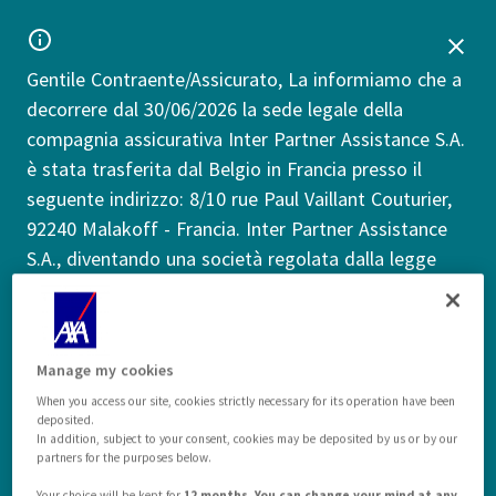
Gentile Contraente/Assicurato, La informiamo che a
decorrere dal 30/06/2026 la sede legale della
compagnia assicurativa Inter Partner Assistance S.A.
è stata trasferita dal Belgio in Francia presso il
seguente indirizzo: 8/10 rue Paul Vaillant Couturier,
92240 Malakoff - Francia. Inter Partner Assistance
S.A., diventando una società regolata dalla legge
francese, è soggetta alla supervisione assicurativa
dell'Autorité de Contrôle Prudentiel et de Résolution
("ACPR") francese. Tale trasferimento non comporta
Manage my cookies
alcun impatto nei Suoi confronti. I dati di contatto
When you access our site, cookies strictly necessary for its operation have been
in Suo possesso - inclusi i numeri di telefono - per
deposited.
richieste di informazioni, denuncia sinistri o invio
In addition, subject to your consent, cookies may be deposited by us or by our
partners for the purposes below.
reclami rimangono invariati.
Altre informazioni
Your choice will be kept for
12 months. You can change your mind at any