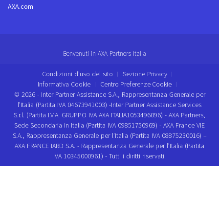
AXA.com
Benvenuti in AXA Partners Italia
Condizioni d'uso del sito
Sezione Privacy
Informativa Cookie
Centro Preferenze Cookie
© 2026 - Inter Partner Assistance S.A., Rappresentanza Generale per
l’Italia (Partita IVA 04673941003) -Inter Partner Assistance Services
S.r.l. (Partita I.V.A. GRUPPO IVA AXA ITALIA1053496096) - AXA Partners,
Sede Secondaria in Italia (Partita IVA 09851750969) - AXA France VIE
S.A., Rappresentanza Generale per l’Italia (Partita IVA 08875230016) –
AXA FRANCE IARD S.A. - Rappresentanza Generale per l’Italia (Partita
IVA 10345000961) - Tutti i diritti riservati.